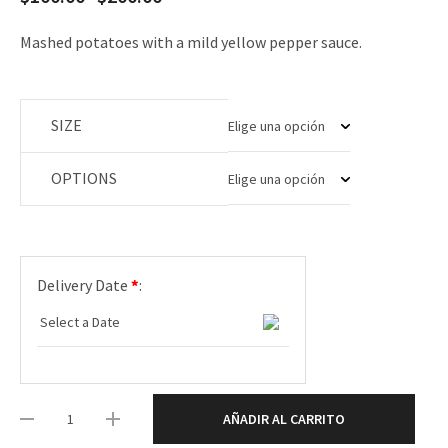
de
precios:
Mashed potatoes with a mild yellow pepper sauce.
desde
$100.00
hasta
SIZE
$200.00
OPTIONS
Delivery Date
*
:
AÑADIR AL CARRITO