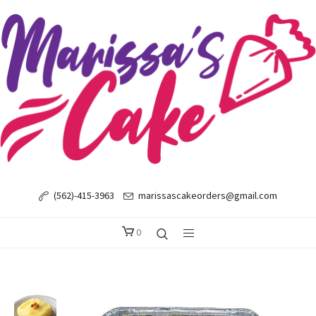
(562)-415-3963
marissascakeorders@gmail.com
0