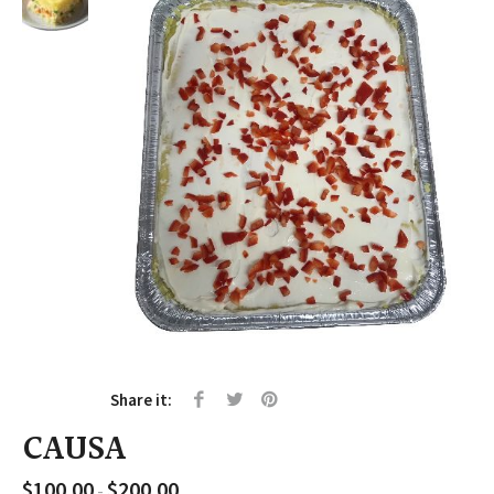
Share it:
CAUSA
$
100.00
$
200.00
Rango
-