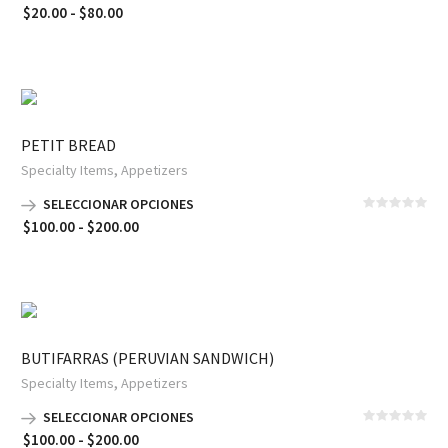
Rango
$
20.00
-
$
80.00
de
precios:
desde
$20.00
hasta
PETIT BREAD
$80.00
,
Specialty Items
Appetizers
SELECCIONAR OPCIONES
Rango
$
100.00
-
$
200.00
de
precios:
desde
$100.00
hasta
BUTIFARRAS (PERUVIAN SANDWICH)
$200.00
,
Specialty Items
Appetizers
SELECCIONAR OPCIONES
Rango
$
100.00
-
$
200.00