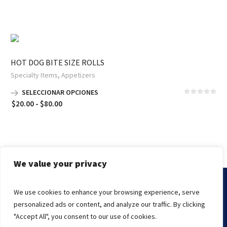
de
precios:
desde
$100.00
hasta
HOT DOG BITE SIZE ROLLS
$200.00
,
Specialty Items
Appetizers
SELECCIONAR OPCIONES
Rango
$
20.00
-
$
80.00
de
precios:
desde
$20.00
hasta
We value your privacy
$80.00
We use cookies to enhance your browsing experience, serve
Marissa's Cake © 2000-2021 | The Kings Knight
personalized ads or content, and analyze our traffic. By clicking
Endslate, Inc.
Managed By
"Accept All", you consent to our use of cookies.