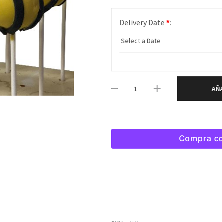
Delivery Date
*
:
AÑ
Compra c