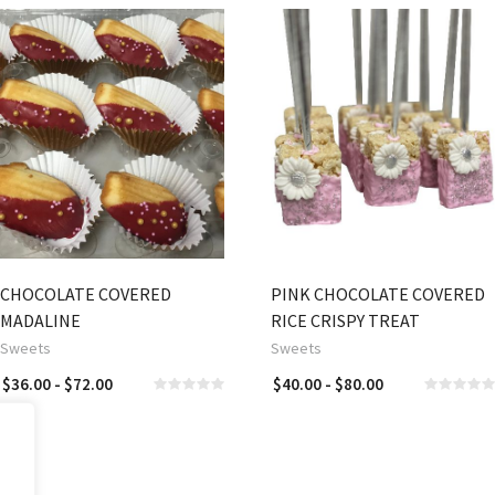
CHOCOLATE COVERED
PINK CHOCOLATE COVERED
MADALINE
RICE CRISPY TREAT
Sweets
Sweets
SELECCIONAR OP
Rango
Rango
$
36.00
-
$
72.00
$
40.00
-
$
80.00
SELECCIONAR OPCIONES
de
de
precios:
precios:
desde
desde
$36.00
$40.00