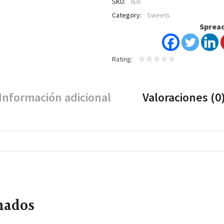
SKU:
N/A
Category:
Sweets
Spread
Rating
Información adicional
Valoraciones (0
nados