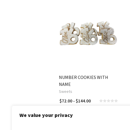
NUMBER COOKIES WITH
NAME
Sweets
Rango
$
72.00
-
$
144.00
SELECCIONAR OPCIONES
SELECCIONAR OPCIONES
de
precios:
We value your privacy
desde
$72.00