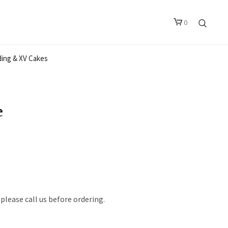
0
ing & XV Cakes
e
please call us before ordering.