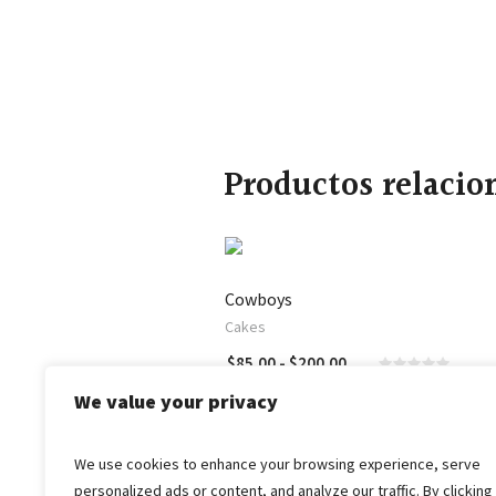
Productos relacio
Cowboys
Cakes
Rango
$
85.00
-
$
200.00
SELECCIONAR OPCIONES
SELECCIONAR OPCIONES
de
We value your privacy
precios:
desde
$85.00
We use cookies to enhance your browsing experience, serve
hasta
personalized ads or content, and analyze our traffic. By clicking