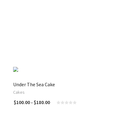
Under The Sea Cake
Cakes
Rango
$
100.00
-
$
180.00
CIONES
de
precios:
desde
$100.00
hasta