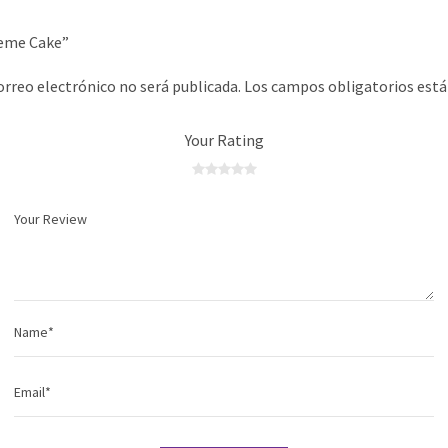
Theme Cake”
orreo electrónico no será publicada.
Los campos obligatorios est
Your Rating
de
de
de 5
de 5
de 5
estrellas
estrellas
estrellas
5
5
estrellas
estrellas