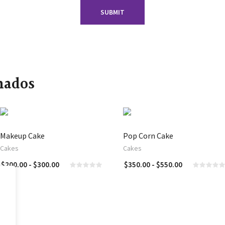
nados
Makeup Cake
Pop Corn Cake
Cakes
Cakes
Rango
Rango
$
200.00
-
$
300.00
$
350.00
-
$
550.00
SELECCIONAR OPCIONES
SELECCIONAR OP
de
de
precios:
precios:
desde
desde
$200.00
$350.00
hasta
hasta